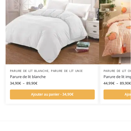
PARURE DE LIT BLANCHE
,
PARURE DE LIT UNIE
PARURE DE LIT 
Parure de lit blanche
Parure de lit i
34,90
€
–
89,90
€
44,99
€
–
89,90
€
Ajouter au panier - 34,90€
Ajo