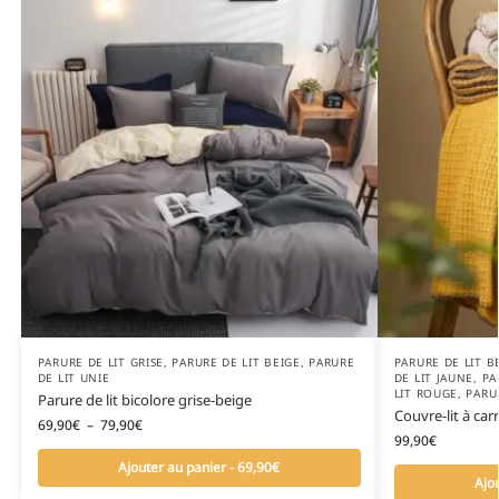
PARURE DE LIT GRISE
,
PARURE DE LIT BEIGE
,
PARURE
PARURE DE LIT B
DE LIT UNIE
DE LIT JAUNE
,
PA
LIT ROUGE
,
PARU
Parure de lit bicolore grise-beige
Couvre-lit à ca
69,90
€
–
79,90
€
99,90
€
Ajouter au panier - 69,90€
Ajo