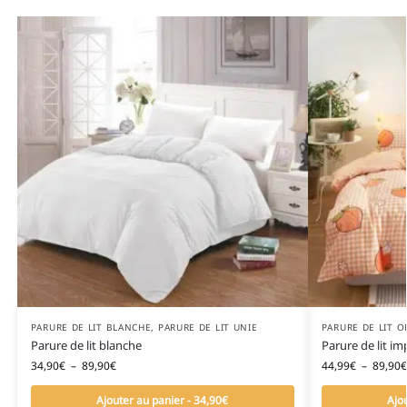
PARURE DE LIT BLANCHE
,
PARURE DE LIT UNIE
PARURE DE LIT 
Parure de lit blanche
Parure de lit i
34,90
€
–
89,90
€
44,99
€
–
89,90
€
Ajouter au panier - 34,90€
Ajo