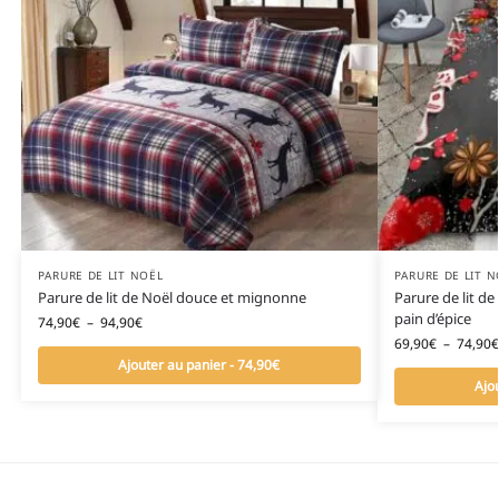
PARURE DE LIT NOËL
PARURE DE LIT N
Parure de lit de Noël douce et mignonne
Parure de lit 
pain d’épice
74,90
€
–
94,90
€
69,90
€
–
74,90
€
Ajouter au panier - 74,90€
Ajo