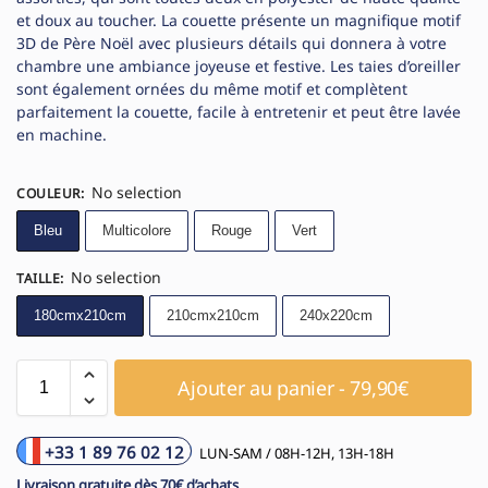
et doux au toucher. La couette présente un magnifique motif
3D de Père Noël avec plusieurs détails qui donnera à votre
chambre une ambiance joyeuse et festive. Les taies d’oreiller
sont également ornées du même motif et complètent
parfaitement la couette, facile à entretenir et peut être lavée
en machine.
No selection
COULEUR
:
Bleu
Multicolore
Rouge
Vert
No selection
TAILLE
:
180cmx210cm
210cmx210cm
240x220cm
Ajouter au panier - 79,90€
+33 1 89 76 02 12
LUN-SAM / 08H-12H, 13H-18H
Livraison gratuite dès 70€ d’achats