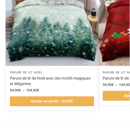
PARURE DE LIT NOËL
PARURE DE LIT N
Parure de lit de Noël avec des motifs magiques
Parure de lit d
et élégantes
94,90
€
–
104,90
94,90
€
–
104,90
€
Ajo
Ajouter au panier - 94,90€