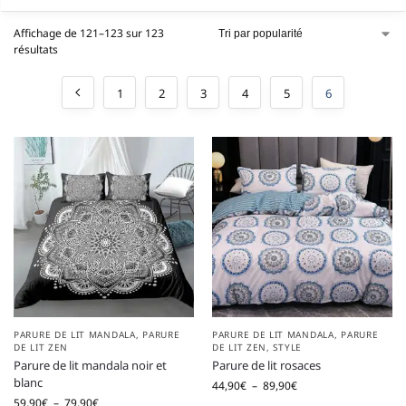
Affichage de 121–123 sur 123
résultats
1
2
3
4
5
6
PARURE DE LIT MANDALA
,
PARURE
PARURE DE LIT MANDALA
,
PARURE
DE LIT ZEN
DE LIT ZEN
,
STYLE
Parure de lit mandala noir et
Parure de lit rosaces
blanc
44,90
€
–
89,90
€
59,90
€
–
79,90
€