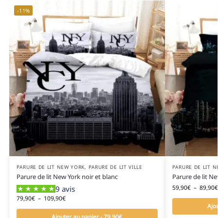
-11%
PARURE DE LIT NEW YORK
,
PARURE DE LIT VILLE
PARURE DE LIT 
Parure de lit New York noir et blanc
Parure de lit Ne
59,90
€
–
89,90
€
9 avis
79,90
€
–
109,90
€
Ajo
Ajouter au panier - 79,90€