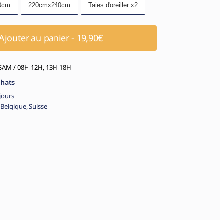
0cm
220cmx240cm
Taies d'oreiller x2
Ajouter au panier - 19,90€
AM / 08H-12H, 13H-18H
chats
jours
 Belgique, Suisse