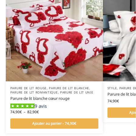
PARURE DE LIT ROUGE
,
PARURE DE LIT BLANCHE
,
STYLE
,
PARURE D
PARURE DE LIT ROMANTIQUE
,
PARURE DE LIT UNIE
Parure de lit bl
Parure de lit blanche cœur rouge
74,90
€
9 avis
74,90
€
–
82,90
€
Ajo
Ajouter au panier - 74,90€