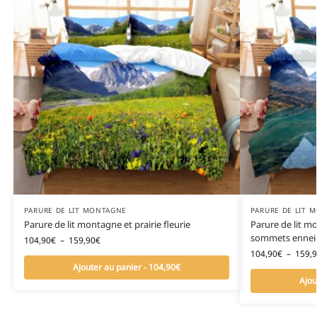
PARURE DE LIT MONTAGNE
PARURE DE LIT 
Parure de lit montagne et prairie fleurie
Parure de lit m
sommets ennei
104,90
€
–
159,90
€
104,90
€
–
159,
Ajouter au panier - 104,90€
Ajou