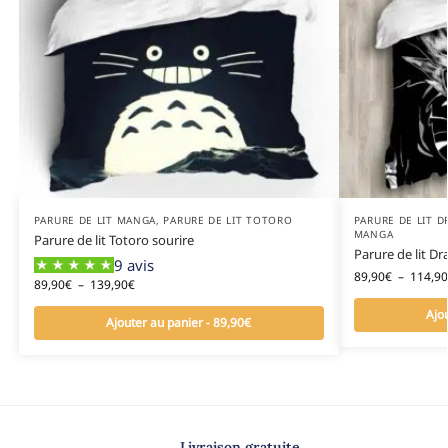
PARURE DE LIT MANGA
,
PARURE DE LIT TOTORO
PARURE DE LIT D
MANGA
Parure de lit Totoro sourire
Parure de lit Dr
9 avis
89,90
€
–
114,90
89,90
€
–
139,90
€
Ajo
Ajouter au panier - 89,90€
Livraison gratuite