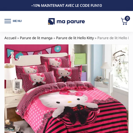
–10% MAINTENANT AVEC LE CODE FUN10
0
MENU
Accueil
»
Parure de lit manga
»
Parure de lit Hello Kitty
»
Parure de lit Hello Ki