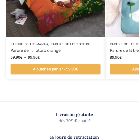
PARURE DE LIT MANGA
,
PARURE DE LIT TOTORO
PARURE DE LIT 
Parure de lit Totoro orange
Parure de lit bl
59,90
€
–
99,90
€
89,90
€
Ajouter au panier - 59,90€
Ajo
Livraison gratuite
dès 70€ d’achats*
14 jours de rétractation