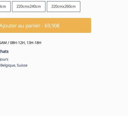
0cm
220cmx240cm
220cmx260cm
Ajouter au panier - 69,90€
AM / 08H-12H, 13H-18H
chats
jours
 Belgique, Suisse