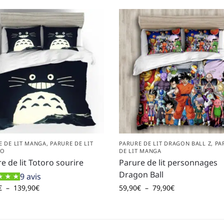
E DE LIT MANGA
,
PARURE DE LIT
PARURE DE LIT DRAGON BALL Z
,
PA
RO
DE LIT MANGA
e de lit Totoro sourire
Parure de lit personnages
Dragon Ball
9 avis
€
–
139,90
€
59,90
€
–
79,90
€