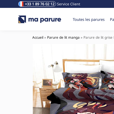
+33 1 89 76 02 12
Service Client
Rechercher un produit
Toutes les parures
Pa
Accueil
»
Parure de lit manga
»
Parure de lit gris