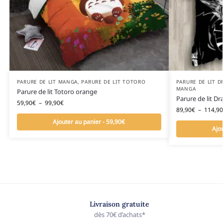
PARURE DE LIT MANGA
,
PARURE DE LIT TOTORO
PARURE DE LIT D
MANGA
Parure de lit Totoro orange
Parure de lit Dr
59,90
€
–
99,90
€
89,90
€
–
114,90
Ajouter au panier - 59,90€
Ajo
Livraison gratuite
dès 70€ d’achats*