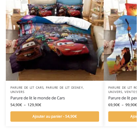
PARURE DE LIT CARS
,
PARURE DE LIT DISNEY
,
PARURE DE LIT R
UNIVERS
UNIVERS
,
VENTES
Parure de lit le monde de Cars
Parure de lit p
54,90
€
–
129,90
€
69,90
€
–
99,90
€
Ajouter au panier - 54,90€
Ajo