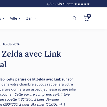
4,8/5 Avis clients ★★★★★
0
s
Ville
Zen
u 16/08/2026
t Zelda avec Link
al
déo, cette
parure de lit Zelda avec Link sur son
ir dans votre chambre et vous rappellera votre
 parure donnera un aspect jeunesse et une jolie
 coucher.
Cette parure comprend soit:
1 taie
 de couette (135*200)
2 taies d’oreiller
e (200*200)
2 taies d’oreiller (50x75cm), 1