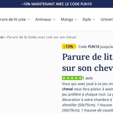
–10% MAINTENANT AVEC LE CODE FUN10
rure de lit unie
Animaux
Manga
Style
Univer
val
»
Parure de lit Zelda avec Link sur son cheval
-10%
Code
FUN10
jusqu'a
Parure de li
sur son chev
1 avis
Vous qui avez joué à ce jeu vi
cheval
vous fera plaisir à avo
jeu préféré à chaque nuit. La
décoration à votre chambre à
d’oreiller (50x75cm), 1 housse
(50x75cm), 1 housse de couett