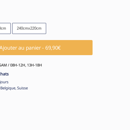
0cm
240cmx220cm
Ajouter au panier - 69,90€
AM / 08H-12H, 13H-18H
chats
jours
 Belgique, Suisse