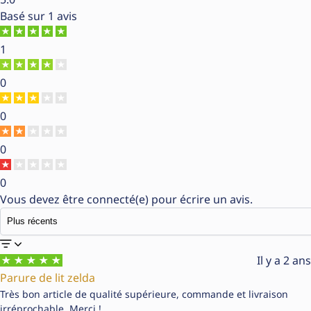
Basé sur
1 avis
1
0
0
0
0
Vous devez être
connecté(e)
pour écrire un avis.
Il y a 2 ans
Parure de lit zelda
Très bon article de qualité supérieure, commande et livraison
irréprochable. Merci !