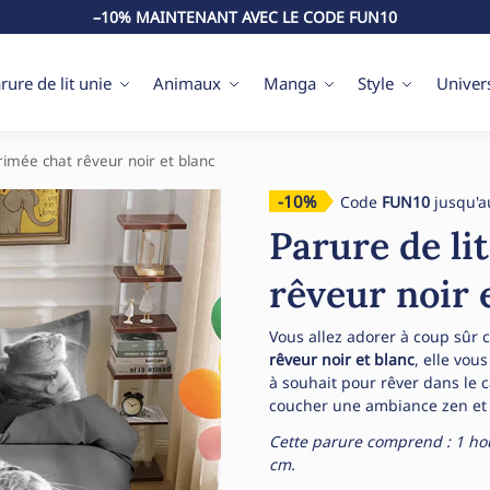
–10% MAINTENANT AVEC LE CODE FUN10
rure de lit unie
Animaux
Manga
Style
Univer
rimée chat rêveur noir et blanc
-10%
Code
FUN10
jusqu'a
Parure de li
rêveur noir 
Vous allez adorer à coup sûr 
rêveur noir et blanc
, elle vou
à souhait pour rêver dans le 
coucher une ambiance zen et r
Cette parure comprend : 1 hous
cm.