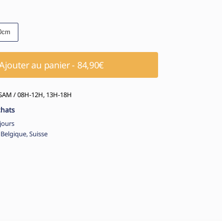
0cm
Ajouter au panier - 84,90€
AM / 08H-12H, 13H-18H
chats
jours
 Belgique, Suisse