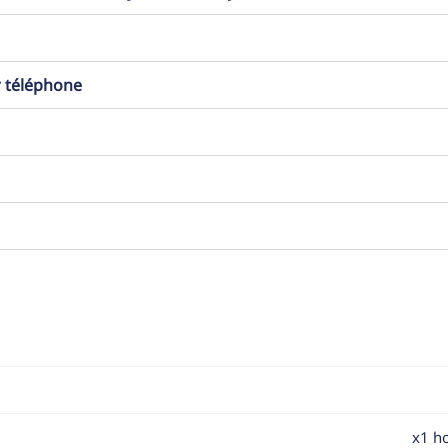
r téléphone
x1 ho