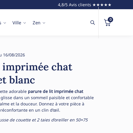
4,8/5 Avis clients ★★★★★
0
s
Ville
Zen
u 16/08/2026
t imprimée chat
et blanc
cette adorable
parure de lit imprimée chat
s glisse dans un sommeil paisible et confortable
calme et la douceur. Donnez à votre pièce à
éconfortante en un clin d’œil.
se de couette et 2 taies d’oreiller en 50×75