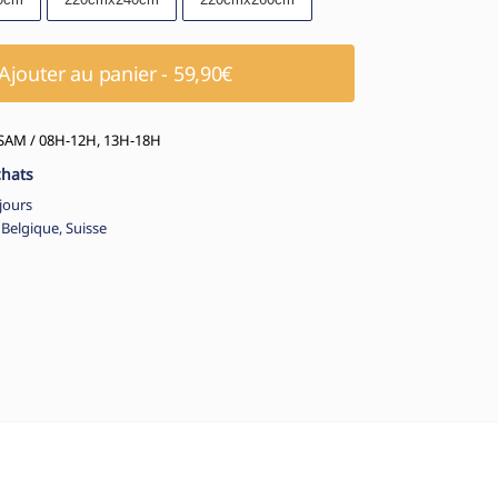
Ajouter au panier - 59,90€
AM / 08H-12H, 13H-18H
chats
jours
 Belgique, Suisse