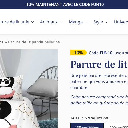
–10% MAINTENANT AVEC LE CODE FUN10
rure de lit unie
Animaux
Manga
Style
Univer
nda
»
Parure de lit panda ballerine
-10%
Code
FUN10
jusqu'a
Parure de li
Une jolie parure représente 
ballerine qui vous amusera e
chambre.
Cette parure comprend une hou
petite taille n’a qu’une seule t
No selection
TAILLE
:
135cmx200cm
200cmx20