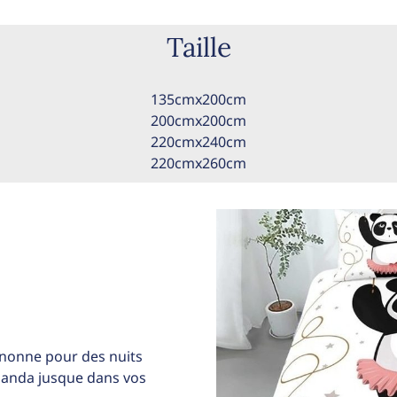
Taille
135cmx200cm
200cmx200cm
220cmx240cm
220cmx260cm
gnonne pour des nuits
panda jusque dans vos