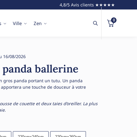
4,8/5 Avis clients ★★★★★
0
s
Ville
Zen
u 16/08/2026
t panda ballerine
un gros panda portant un tutu. Un panda
t apportera une touche de douceur à votre
sse de couette et deux taies d’oreiller. La plus
aie.
0cm
220cmx240cm
220cmx260cm