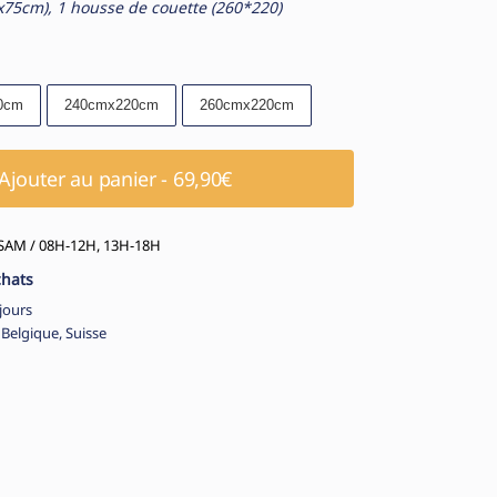
50x75cm), 1 housse de couette (260*220)
0cm
240cmx220cm
260cmx220cm
Ajouter au panier - 69,90€
AM / 08H-12H, 13H-18H
chats
jours
 Belgique, Suisse