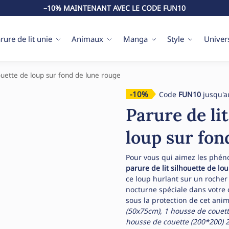
–10% MAINTENANT AVEC LE CODE FUN10
rure de lit unie
Animaux
Manga
Style
Univer
houette de loup sur fond de lune rouge
-10%
Code
FUN10
jusqu'a
Parure de lit
loup sur fon
Pour vous qui aimez les phéno
parure de lit silhouette de l
ce loup hurlant sur un roche
nocturne spéciale dans votre 
sous la protection de cet ani
(50x75cm), 1 housse de couett
housse de couette (200*200)
2