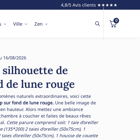
4,8/5 Avis clients ★★★★★
0
s
Ville
Zen
u 16/08/2026
 silhouette de
d de lune rouge
mènes naturels extraordinaires, voici cette
oup sur fond de lune rouge.
Une belle image de
r en hauteur. Alors mettez une ambiance
chambre à coucher et faites de beaux rêves
mal.
Cette parure comprend soit:
1 taie d’oreiller
e (135*200)
2 taies d’oreiller (50x75cm), 1
 taies d’oreiller (50x75cm), 1 housse de couette