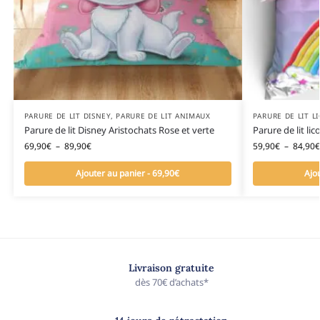
PARURE DE LIT DISNEY
,
PARURE DE LIT ANIMAUX
PARURE DE LIT L
Parure de lit Disney Aristochats Rose et verte
Parure de lit lic
69,90
€
–
89,90
€
59,90
€
–
84,90
€
Ajouter au panier - 69,90€
Ajo
Livraison gratuite
dès 70€ d’achats*