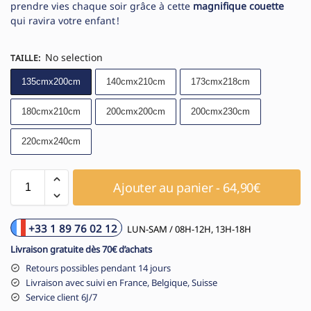
prendre vies chaque soir grâce à cette
magnifique couette
qui ravira votre enfant !
No selection
TAILLE
:
135cmx200cm
140cmx210cm
173cmx218cm
180cmx210cm
200cmx200cm
200cmx230cm
220cmx240cm
Ajouter au panier - 64,90€
+33 1 89 76 02 12
LUN-SAM / 08H-12H, 13H-18H
Livraison gratuite dès 70€ d’achats
Retours possibles pendant 14 jours
Livraison avec suivi en France, Belgique, Suisse
Service client 6J/7