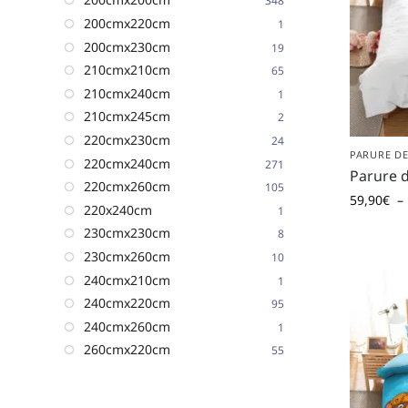
348
200cmx220cm
1
200cmx230cm
19
210cmx210cm
65
210cmx240cm
1
210cmx245cm
2
220cmx230cm
24
PARURE D
220cmx240cm
271
Parure d
220cmx260cm
105
59,90
€
–
220x240cm
1
230cmx230cm
8
230cmx260cm
10
240cmx210cm
1
240cmx220cm
95
240cmx260cm
1
260cmx220cm
55