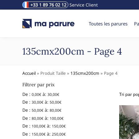
+33 1 89 76 02 12
Service Client
Rechercher un produit
Toutes les parures
Pa
135cmx200cm - Page 4
Accueil
»
Produit Taille
»
135cmx200cm
»
Page 4
Filtrer par prix
De :
à:
0,00
€
30,00
€
De :
à:
30,00
€
50,00
€
De :
à:
50,00
€
80,00
€
De :
à:
80,00
€
100,00
€
De :
à:
100,00
€
150,00
€
De :
à:
150,00
€
250,00
€