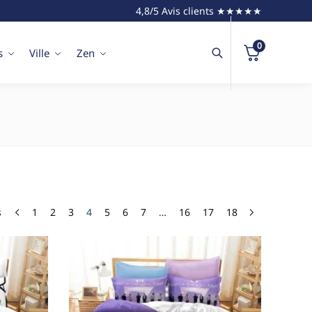
4,8/5 Avis clients ★★★★★
0
s
Ville
Zen
s
1
2
3
4
5
6
7
…
16
17
18