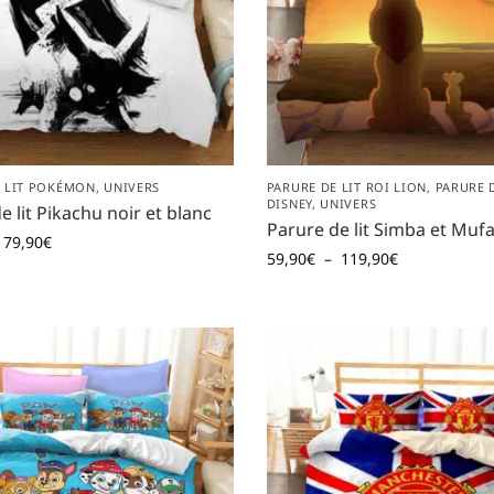
E LIT POKÉMON
,
UNIVERS
PARURE DE LIT ROI LION
,
PARURE D
DISNEY
,
UNIVERS
e lit Pikachu noir et blanc
Parure de lit Simba et Muf
79,90
€
59,90
€
–
119,90
€