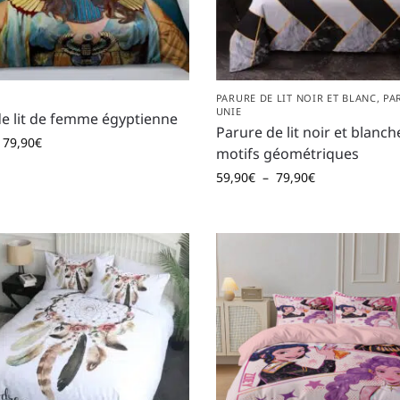
PARURE DE LIT NOIR ET BLANC
,
PA
UNIE
e lit de femme égyptienne
Parure de lit noir et blanch
79,90
€
motifs géométriques
59,90
€
–
79,90
€