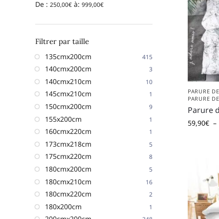
De :
à:
250,00
€
999,00
€
Filtrer par taille
135cmx200cm
415
140cmx200cm
3
140cmx210cm
10
PARURE DE
145cmx210cm
1
PARURE DE
150cmx200cm
9
Parure d
155x200cm
1
59,90
€
–
160cmx220cm
1
173cmx218cm
5
175cmx220cm
8
180cmx200cm
5
180cmx210cm
16
180cmx220cm
2
180x200cm
1
200cmx200cm