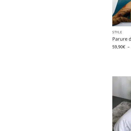
STYLE
Parure d
59,90
€
–