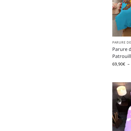
PARURE DE
Parure d
Patrouil
69,90
€
–