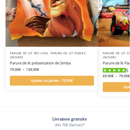
PARURE DE LIT ROI LION
,
PARURE DE LIT DISNEY
,
PARURE DE LIT C
UNIVERS
UNIVERS
Parure de lit présentation de Simba
Parure de lit F
79,90
€
–
139,90
€
5 
69,90
€
–
79,90
€
Ajouter au panier - 79,90€
Ajo
Livraison gratuite
dès 70€ d’achats*