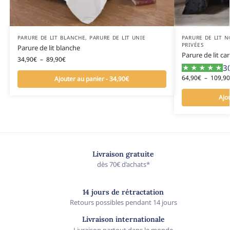
PARURE DE LIT BLANCHE
,
PARURE DE LIT UNIE
PARURE DE LIT N
PRIVÉES
Parure de lit blanche
Parure de lit ca
34,90
€
–
89,90
€
30
64,90
€
–
109,90
Ajouter au panier - 34,90€
Ajo
Livraison gratuite
dès 70€ d’achats*
14 jours de rétractation
Retours possibles pendant 14 jours
Livraison internationale
Livraison partout dans le monde