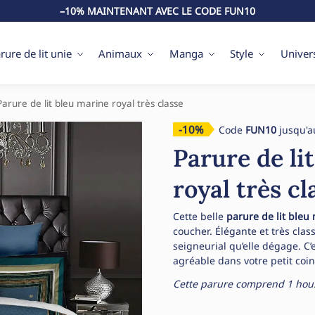
–10% MAINTENANT AVEC LE CODE FUN10
rure de lit unie
Animaux
Manga
Style
Univer
Parure de lit bleu marine royal très classe
-10%
Code
FUN10
jusqu'a
Parure de li
royal très cl
Cette belle
parure de lit bleu
coucher. Élégante et très clas
seigneurial qu’elle dégage. C’
agréable dans votre petit coin
Cette parure comprend 1 houss