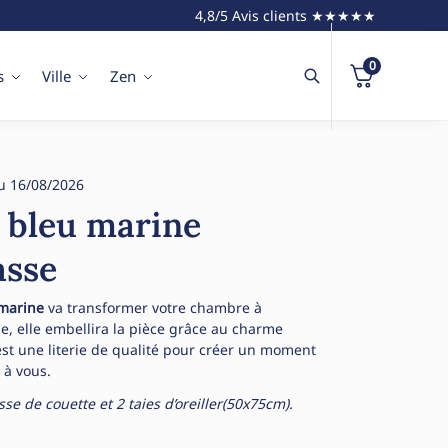
4,8/5 Avis clients ★★★★★
0
s
Ville
Zen
u 16/08/2026
t bleu marine
asse
 marine
va transformer votre chambre à
se, elle embellira la pièce grâce au charme
est une literie de qualité pour créer un moment
 à vous.
e de couette et 2 taies d’oreiller(50x75cm).