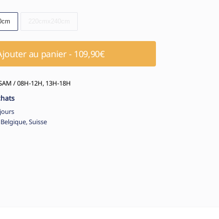
0cm
220cmx240cm
Ajouter au panier - 109,90€
AM / 08H-12H, 13H-18H
chats
jours
 Belgique, Suisse