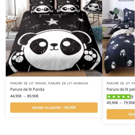
PARURE DE LIT PANDA
,
PARURE DE LIT ANIMAUX
PARURE DE LIT P
Parure de lit Panda
Parure de lit pe
44,90
€
–
89,90
€
9 
49,90
€
–
79,90
€
Ajouter au panier - 44,90€
Ajo