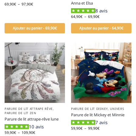
Anna et Elsa
69,90
€
–
97,90
€
8 avis
64,90
€
–
69,90
€
Ajouter au panier - 69,90€
Ajouter au panier - 64,90€
PARURE DE LIT ATTRAPE RÊVE
,
PARURE DE LIT DISNEY
,
UNIVERS
PARURE DE LIT ZEN
Parure de lit Mickey et Minnie
Parure de lit attrape-rêve lune
7 avis
10 avis
59,90
€
–
99,90
€
59,90
€
–
109,90
€