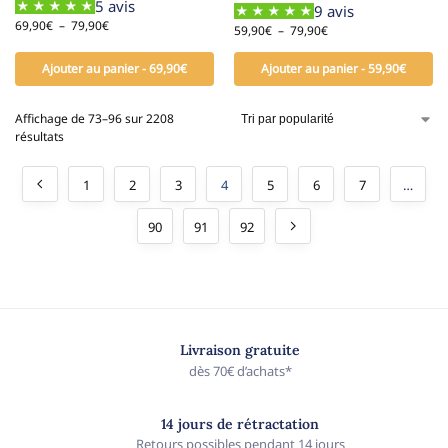
5 avis
9 avis
69,90
€
–
79,90
€
59,90
€
–
79,90
€
Ajouter au panier - 69,90€
Ajouter au panier - 59,90€
Affichage de 73–96 sur 2208
résultats
1
2
3
4
5
6
7
…
90
91
92
Livraison gratuite
dès 70€ d’achats*
14 jours de rétractation
Retours possibles pendant 14 jours