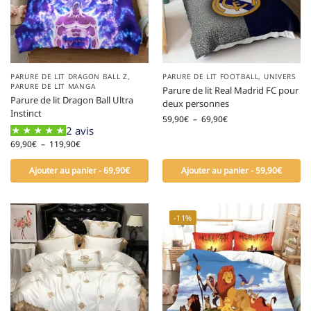
PARURE DE LIT DRAGON BALL Z
,
PARURE DE LIT FOOTBALL
,
UNIVERS
PARURE DE LIT MANGA
Parure de lit Real Madrid FC pour
Parure de lit Dragon Ball Ultra
deux personnes
Instinct
59,90
€
–
69,90
€
2 avis
69,90
€
–
119,90
€
Ajouter au panier - 69,90€
Ajouter au panier - 59,90€
-11%