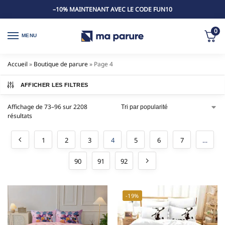
–10% MAINTENANT AVEC LE CODE FUN10
0
MENU
Accueil
»
Boutique de parure
»
Page 4
AFFICHER LES FILTRES
Affichage de 73–96 sur 2208
résultats
1
2
3
4
5
6
7
…
90
91
92
-19%