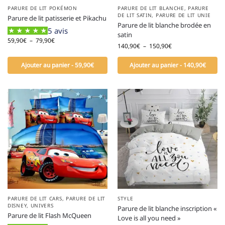
PARURE DE LIT POKÉMON
PARURE DE LIT BLANCHE
,
PARURE
DE LIT SATIN
,
PARURE DE LIT UNIE
Parure de lit patisserie et Pikachu
Parure de lit blanche brodée en
5 avis
satin
59,90
€
–
79,90
€
140,90
€
–
150,90
€
Ajouter au panier - 59,90€
Ajouter au panier - 140,90€
PARURE DE LIT CARS
,
PARURE DE LIT
STYLE
DISNEY
,
UNIVERS
Parure de lit blanche inscription «
Parure de lit Flash McQueen
Love is all you need »