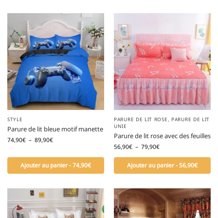
STYLE
PARURE DE LIT ROSE
,
PARURE DE LIT
UNIE
Parure de lit bleue motif manette
Parure de lit rose avec des feuilles
74,90
€
–
89,90
€
56,90
€
–
79,90
€
Ajouter au panier - 74,90€
Ajouter au panier - 56,90€