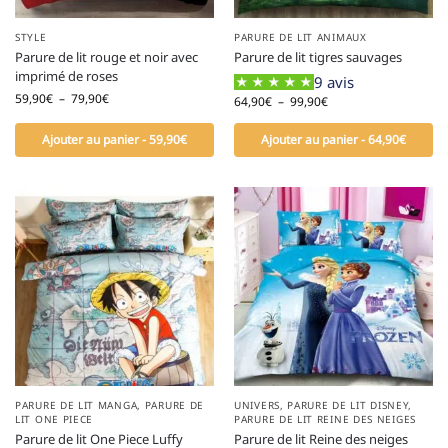
STYLE
PARURE DE LIT ANIMAUX
Parure de lit rouge et noir avec
Parure de lit tigres sauvages
imprimé de roses
9 avis
59,90
€
–
79,90
€
64,90
€
–
99,90
€
Ajouter au panier - 59,90€
Ajouter au panier - 64,90€
PARURE DE LIT MANGA
,
PARURE DE
UNIVERS
,
PARURE DE LIT DISNEY
,
LIT ONE PIECE
PARURE DE LIT REINE DES NEIGES
Parure de lit One Piece Luffy
Parure de lit Reine des neiges