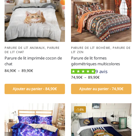
PARURE DE LIT ANIMAUX
,
PARURE
PARURE DE LIT BOHÈME
,
PARURE DE
DE LIT CHAT
LIT ZEN
Parure de lit imprimée cocon de
Parure de lit formes
chat
géométriques multicolores
84,90
€
–
89,90
€
9 avis
74,90
€
–
89,90
€
Ajouter au panier - 84,90€
Ajouter au panier - 74,90€
-14%