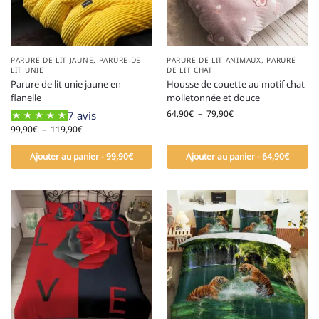
PARURE DE LIT JAUNE
,
PARURE DE
PARURE DE LIT ANIMAUX
,
PARURE
LIT UNIE
DE LIT CHAT
Parure de lit unie jaune en
Housse de couette au motif chat
flanelle
molletonnée et douce
64,90
€
–
79,90
€
7 avis
99,90
€
–
119,90
€
Ajouter au panier - 99,90€
Ajouter au panier - 64,90€