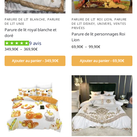
PARURE DE LIT BLANCHE
,
PARURE
PARURE DE LIT ROI LION
,
PARURE
DE LIT UNIE
DE LIT DISNEY
,
UNIVERS
,
VENTES
PRIVÉES
Parure de lit royal blanche et
Parure de lit personnages Roi
doré
Lion
9 avis
69,90
€
–
99,90
€
349,90
€
–
369,90
€
Ajouter au panier - 349,90€
Ajouter au panier - 69,90€